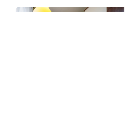
Prodej bytu 2+1, ul. Čápkova,
Brno, sklep
6 490 000 Kč
Detail