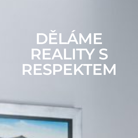
DĚLÁME
REALITY S
RESPEKTEM