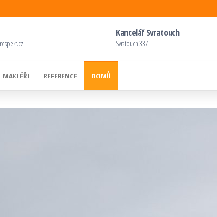
Kancelář Svratouch
respekt.cz
Svratouch 337
MAKLÉŘI
REFERENCE
DOMŮ