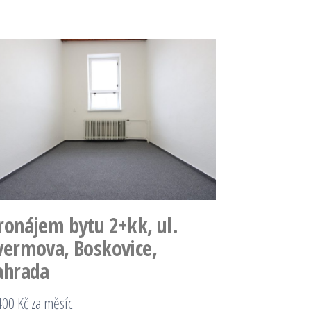
ronájem bytu 2+kk, ul.
vermova, Boskovice,
ahrada
400 Kč za měsíc