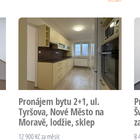
Pronájem bytu 2+1, ul.
P
Tyršova, Nové Město na
Š
Moravě, lodžie, sklep
z
12 900 Kč za měsíc
8 