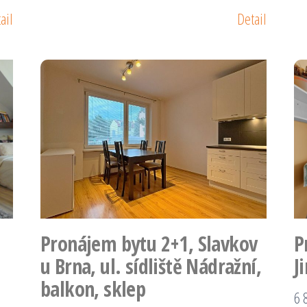
ail
Detail
Pronájem bytu 2+1, Slavkov
P
u Brna, ul. sídliště Nádražní,
J
balkon, sklep
6 