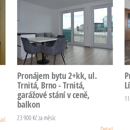
Pronájem bytu 2+kk, ul.
P
Trnitá, Brno - Trnitá,
L
garážové stání v ceně,
11
balkon
23 900 Kč za měsíc
ail
Detail