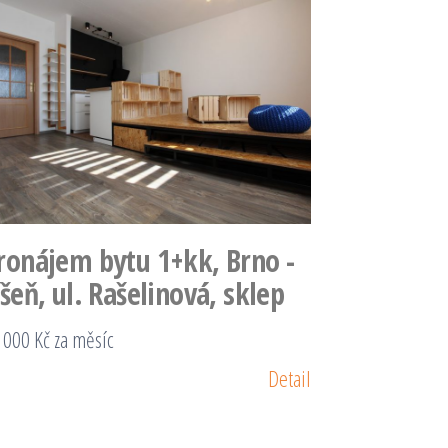
ronájem bytu 1+kk, Brno -
íšeň, ul. Rašelinová, sklep
 000 Kč za měsíc
Detail