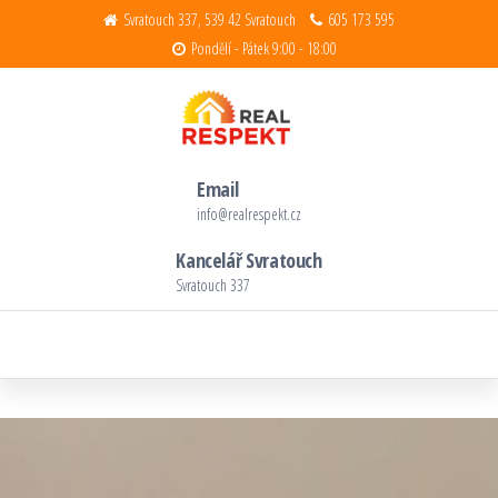
Svratouch 337, 539 42 Svratouch
605 173 595
Pondělí - Pátek 9:00 - 18:00
Realitní kancelář Real Respekt s.r.o.
Děláme reality s respektem
Email
info@realrespekt.cz
Kancelář Svratouch
Svratouch 337