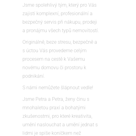
Jsme spolehlivý tým, který pro Vás
zajistí komplexní, profesionální a
bezpečný servis při nákupu, prodeji
a pronájmu všech typů nemovitostí.
Originálně, beze stresu, bezpečně a
s úctou Vás provedeme celým
procesem na cestě k Vašemu
novému domovu či prostoru k
podnikání.
S námi nemůžete šlápnout vedle!
Jsme Petra a Petra, ženy činu s
mnohaletou praxí a bohatými
zkušenostmi, pro které kreativita,
umění naslouchat a umění jednat s
lidmi je spíše koníčkem než