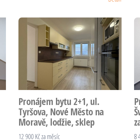
Pronájem bytu 2+1, ul.
P
Tyršova, Nové Město na
Š
Moravě, lodžie, sklep
z
12 900 Kč za měsíc
8 