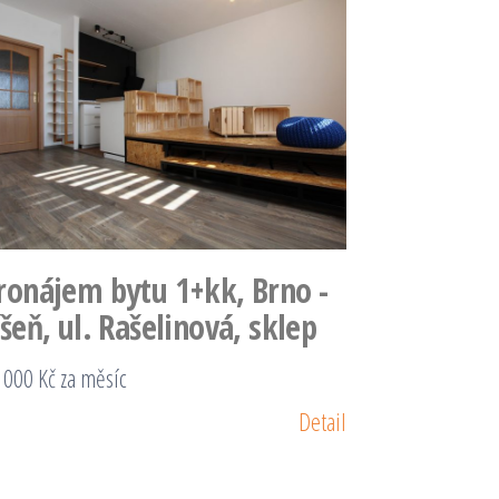
ronájem bytu 1+kk, Brno -
íšeň, ul. Rašelinová, sklep
 000 Kč za měsíc
Detail