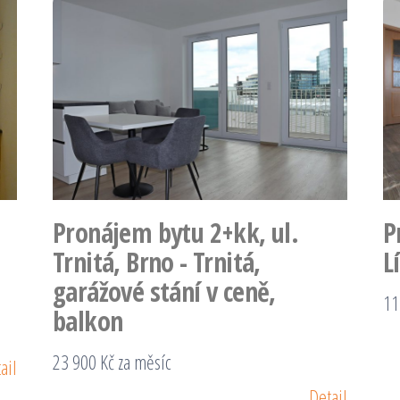
Pronájem bytu 2+kk, ul.
P
Trnitá, Brno - Trnitá,
L
garážové stání v ceně,
11
balkon
23 900 Kč za měsíc
ail
Detail