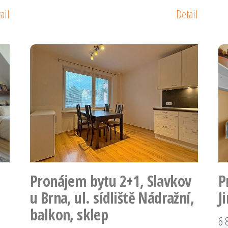
ail
Detail
Pronájem bytu 2+1, Slavkov
P
u Brna, ul. sídliště Nádražní,
J
balkon, sklep
6 