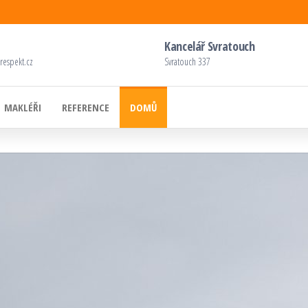
Kancelář Svratouch
respekt.cz
Svratouch 337
MAKLÉŘI
REFERENCE
DOMŮ