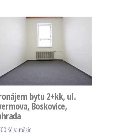
ronájem bytu 2+kk, ul.
vermova, Boskovice,
ahrada
400 Kč za měsíc