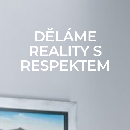
DĚLÁME
REALITY S
RESPEKTEM