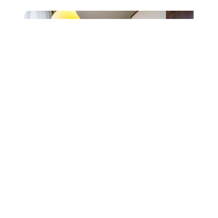
Prodej bytu 2+1, ul. Čápkova,
Brno, sklep
6 490 000 Kč
Detail