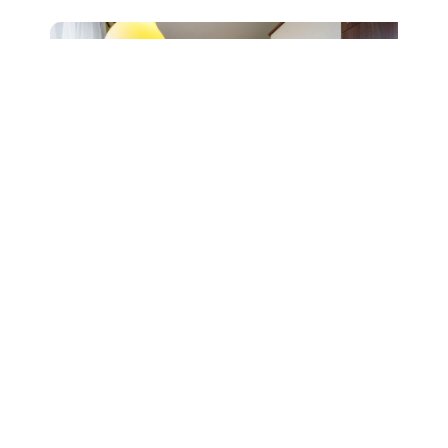
Prodej bytu 2+1, ul. Čápkova,
Brno, sklep
6 490 000 Kč
Detail