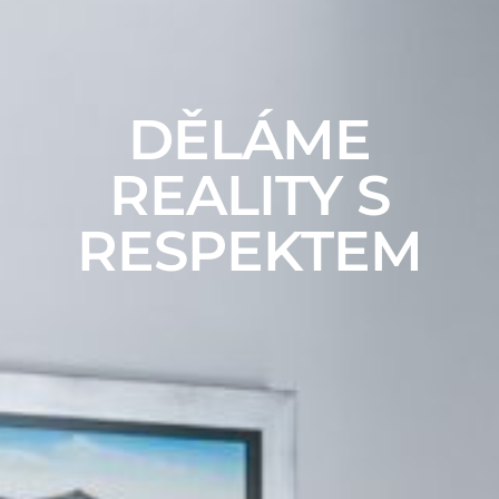
DĚLÁME
REALITY S
RESPEKTEM