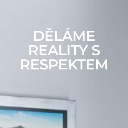
DĚLÁME
REALITY S
RESPEKTEM