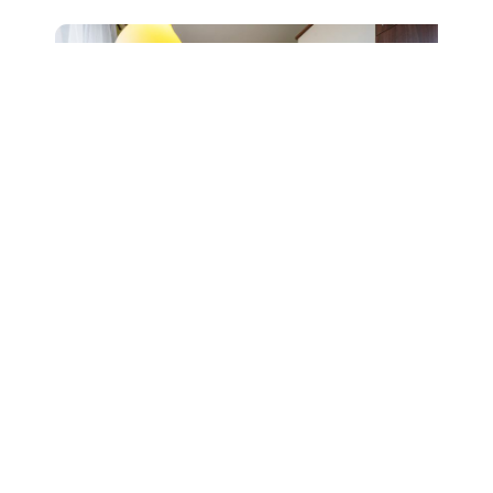
Prodej bytu 2+1, ul. Čápkova,
Brno, sklep
6 490 000 Kč
Detail