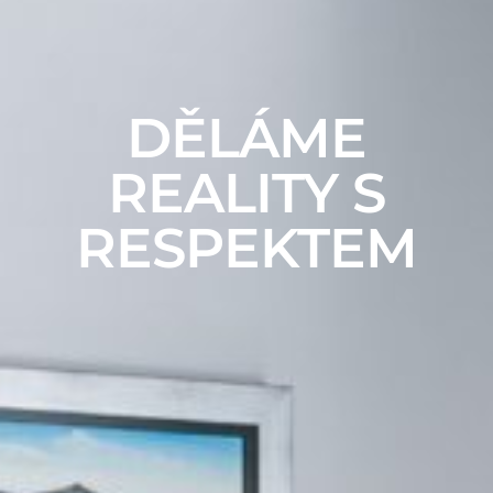
DĚLÁME
REALITY S
RESPEKTEM