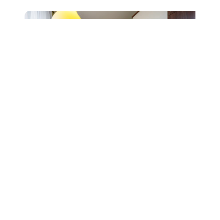
Prodej bytu 2+1, ul. Čápkova,
Brno, sklep
6 490 000 Kč
Detail