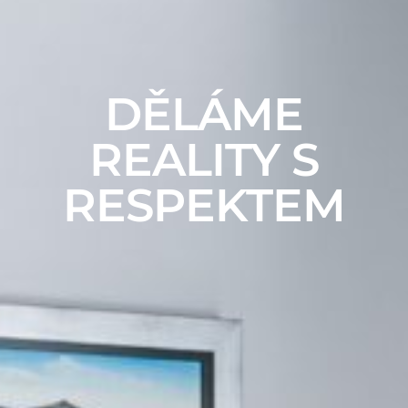
DĚLÁME
REALITY S
RESPEKTEM