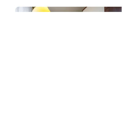
Prodej bytu 2+1, ul. Čápkova,
Brno, sklep
6 490 000 Kč
Detail