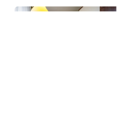
Prodej bytu 2+1, ul. Čápkova,
Brno, sklep
6 490 000 Kč
Detail