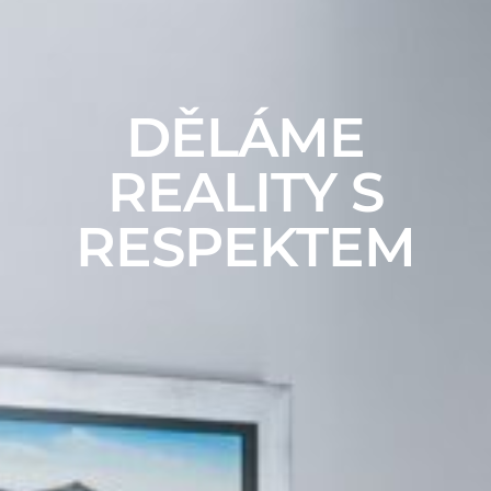
DĚLÁME
REALITY S
RESPEKTEM