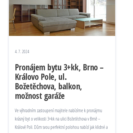
4. 7. 2024
Pronájem bytu 3+kk, Brno –
Královo Pole, ul.
Božetěchova, balkon,
možnost garáže
Ve výhradním zastoupení majitele nabízíme k pronájmu
krásný byt o velikosti 3+kk na ulici Božetěchova v Brně –
Králově Poli. Dům svou perfektní polohou nabízí jak klidné a