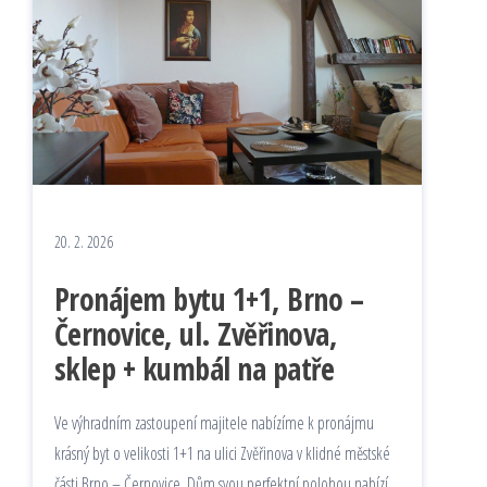
20. 2. 2026
Pronájem bytu 1+1, Brno –
Černovice, ul. Zvěřinova,
sklep + kumbál na patře
Ve výhradním zastoupení majitele nabízíme k pronájmu
krásný byt o velikosti 1+1 na ulici Zvěřinova v klidné městské
části Brno – Černovice. Dům svou perfektní polohou nabízí