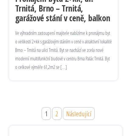
Trnitá, Brno – Trnitá,
garážové stání v ceně, balkon
Ve výhradním zastoupení majitele nabízíme k pronájmu byt
o velikosti 2+kk s garážovým stáním v ceně v atraktivní lokalitě
Brno – Trnitá na ulici Trnitá. Byt se nachází ve zcela nové
moderní multifunkční budově v centru Brna Palác Trnitá. Byt
o celkové výměře 61,2m2 se […]
Stránkování
1
2
Následující
příspěvků