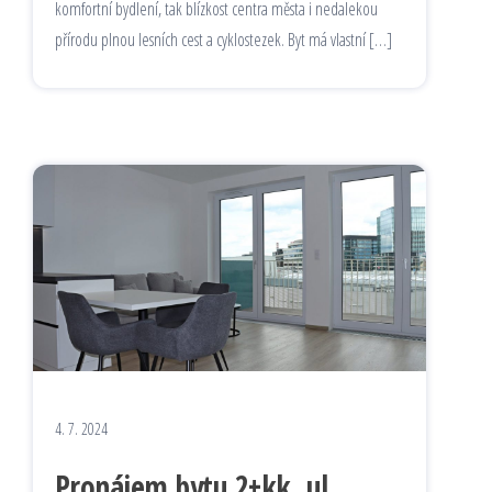
komfortní bydlení, tak blízkost centra města i nedalekou
přírodu plnou lesních cest a cyklostezek. Byt má vlastní […]
4. 7. 2024
Pronájem bytu 2+kk, ul.