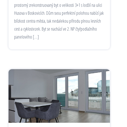
prostorný zrekonstruovaný byt o velikosti 3+1 s lodžií na ulici
Husova v Boskovicích. Dům svou perfektní polohou nabízí jak
blízkost centra města, tak nedalekou přírodu plnou lesních
cest a cyklostezek. Byt se nachází ve 2. NP čtyřpodlažního
panelového […]