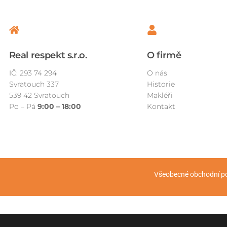
Real respekt s.r.o.
O firmě
IČ: 293 74 294
O nás
Svratouch 337
Historie
539 42 Svratouch
Makléři
Po – Pá
9
:00 – 18:00
Kontakt
Všeobecné obchodní 