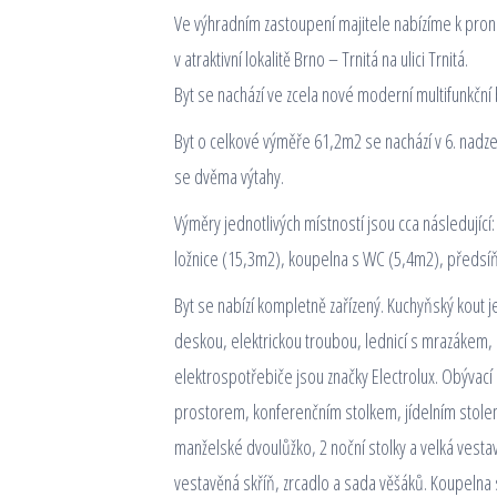
Ve výhradním zastoupení majitele nabízíme k proná
v atraktivní lokalitě Brno – Trnitá na ulici Trnitá.
Byt se nachází ve zcela nové moderní multifunkční 
Byt o celkové výměře 61,2m2 se nachází v 6. na
se dvěma výtahy.
Výměry jednotlivých místností jsou cca následujíc
ložnice (15,3m2), koupelna s WC (5,4m2), předsíň
Byt se nabízí kompletně zařízený. Kuchyňský kout 
deskou, elektrickou troubou, lednicí s mrazákem,
elektrospotřebiče jsou značky Electrolux. Obývací
prostorem, konferenčním stolkem, jídelním stolem 
manželské dvoulůžko, 2 noční stolky a velká vestavě
vestavěná skříň, zrcadlo a sada věšáků. Koupeln