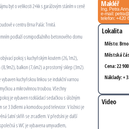
Makléř
jmu byt o velikosti 2+kk s garážovým stáním v ceně
Ing. Petra An
e-mail: petra@
telefon: +420
budově v centru Brna Palác Trnitá.
Lokalita
dzemním podlaží osmipodlažního betonového domu
Město: Brno
Městská čás
í: obývací pokoj s kuchyňským koutem (26,1m2),
Cena: 22 900
 (8,9m2), balkon (7,6m2) a prostorný sklep (3m2).
Náklady: + 3
je vybaven kuchyňskou linkou se indukční varnou
 myčkou a mikrovlnnou troubou. Všechny
 pokoj je vybaven rozkládací sedačkou s úložným
Video
se 3 židlemi a komodou pod televizor. V ložnici je
ná šatní skříň se zrcadlem. V předsíni je další
a společná s WC je vybavena umyvadlem,