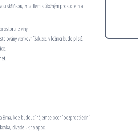
ou skříňkou, zrcadlem s úložným prostorem a
prostoru je vinyl.
alovány venkovní žaluzie, v ložnici bude plisé.
ice.
net.
ta Brna, kde budoucí nájemce ocení bezprostřední
kovka, divadel, kina apod.