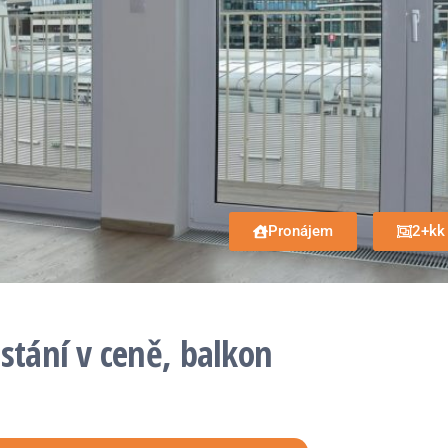
Pronájem
2+kk
 stání v ceně, balkon