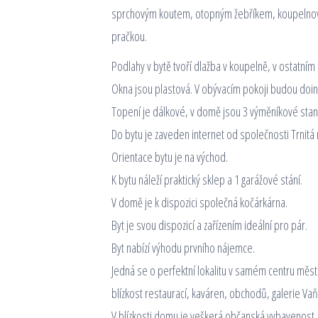
sprchovým koutem, otopným žebříkem, koupelnov
pračkou.
Podlahy v bytě tvoří dlažba v koupelně, v ostatním 
Okna jsou plastová. V obývacím pokoji budou doinst
Topení je dálkové, v domě jsou 3 výměníkové stan
Do bytu je zaveden internet od společnosti Trnitá 
Orientace bytu je na východ.
K bytu náleží praktický sklep a 1 garážové stání.
V domě je k dispozici společná kočárkárna.
Byt je svou dispozicí a zařízením ideální pro pár.
Byt nabízí výhodu prvního nájemce.
Jedná se o perfektní lokalitu v samém centru měs
blízkost restaurací, kaváren, obchodů, galerie Vaň
V blízkosti domu je veškerá občanská vybavenost.