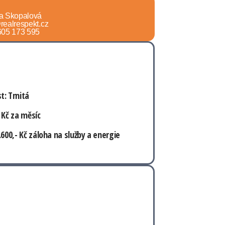
na Skopalová
realrespekt.cz
 605 173 595
t: Trnitá
 Kč za měsíc
.600,- Kč záloha na služby a energie