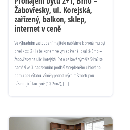
Pronájem bytu 2+1, Brno –
Žabovřesky, ul. Korejská,
zařízený, balkon, sklep,
internet v ceně
Ve výhradním zastoupení majitele nabízíme k pronájmu byt
o velikosti 2+1 s balkonem ve vyhledávané lokalitě Brno –
Žabovřesky na ulici Korejská. Byt o celkové výměře 54m2 se
nachází ve 3. nadzemním podlaží zatepleného cihlového
domu bez výtahu. Výměry jednotlivých místností jsou
následující: kuchyně (10,05m2), […]