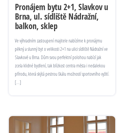
Pronájem bytu 2+1, Slavkov u
Brna, ul. sídliště Nádražní,
balkon, sklep
Ve výhradním zastoupení majitele nabízíme k pronájmu
pěkný a slunný byt o velikosti 2+1 na ulici sídliště Nádražní ve
Slavkově u Brna. Dům svou perfektní polohou nabízí jak
zcela klidné bydlení, tak blízkost centra města i nedalekou
přírodu, která skýtá pestrou škálu možností sportovního vyžití.
[…]