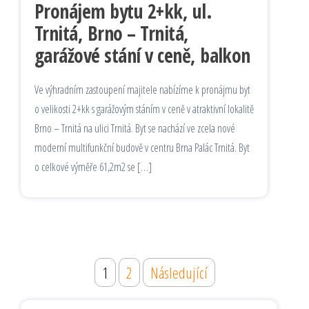
Pronájem bytu 2+kk, ul.
Trnitá, Brno – Trnitá,
garážové stání v ceně, balkon
Ve výhradním zastoupení majitele nabízíme k pronájmu byt
o velikosti 2+kk s garážovým stáním v ceně v atraktivní lokalitě
Brno – Trnitá na ulici Trnitá. Byt se nachází ve zcela nové
moderní multifunkční budově v centru Brna Palác Trnitá. Byt
o celkové výměře 61,2m2 se […]
Stránkování
1
2
Následující
příspěvků