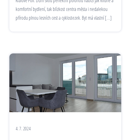
Králově Poli. Dům svou perfektní polohou nabízí jak klidné a
komfortní bydlení, tak blízkost centra města i nedalekou
přírodu plnou lesních cest a cyklostezek. Byt má vlastní […]
4. 7. 2024