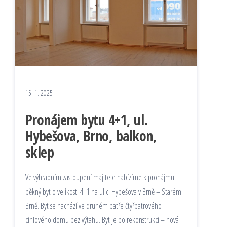
15. 1. 2025
Pronájem bytu 4+1, ul.
Hybešova, Brno, balkon,
sklep
Ve výhradním zastoupení majitele nabízíme k pronájmu
pěkný byt o velikosti 4+1 na ulici Hybešova v Brně – Starém
Brně. Byt se nachází ve druhém patře čtyřpatrového
cihlového domu bez výtahu. Byt je po rekonstrukci – nová