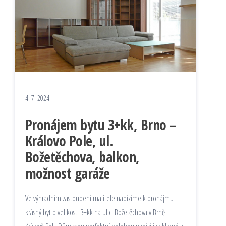
4. 7. 2024
Pronájem bytu 3+kk, Brno –
Královo Pole, ul.
Božetěchova, balkon,
možnost garáže
Ve výhradním zastoupení majitele nabízíme k pronájmu
krásný byt o velikosti 3+kk na ulici Božetěchova v Brně –