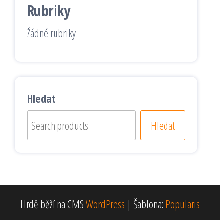
Rubriky
Žádné rubriky
Hledat
Hledat
Hrdě běží na CMS
WordPress
|
Šablona:
Popularis