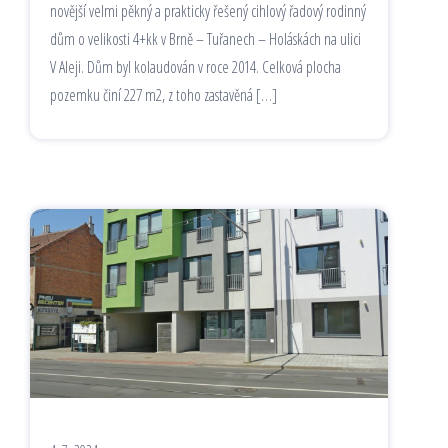
novější velmi pěkný a prakticky řešený cihlový řadový rodinný
dům o velikosti 4+kk v Brně – Tuřanech – Holáskách na ulici
V Aleji. Dům byl kolaudován v roce 2014. Celková plocha
pozemku činí 227 m2, z toho zastavěná […]