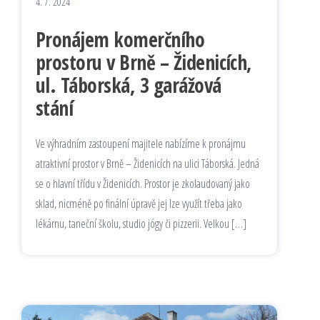
4. 7. 2024
Pronájem komerčního
prostoru v Brně – Židenicích,
ul. Táborská, 3 garážová
stání
Ve výhradním zastoupení majitele nabízíme k pronájmu
atraktivní prostor v Brně – Židenicích na ulici Táborská. Jedná
se o hlavní třídu v Židenicích. Prostor je zkolaudovaný jako
sklad, nicméně po finální úpravě jej lze využít třeba jako
lékárnu, taneční školu, studio jógy či pizzerii. Velkou […]