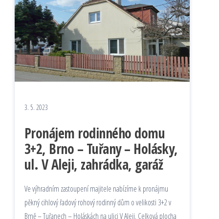
3. 5. 2023
Pronájem rodinného domu
3+2, Brno – Tuřany – Holásky,
ul. V Aleji, zahrádka, garáž
Ve výhradním zastoupení majitele nabízíme k pronájmu
pěkný cihlový řadový rohový rodinný dům o velikosti 3+2 v
Brně – Tuřanech – Holáskách na ulici V Aleji. Celková plocha