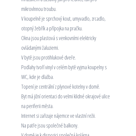
mikrovlnnou troubu.
V koupelně je sprchový kout, umyvadlo, zrcadlo,
otopný žebřík a přípojka na pračku.
Okna jsou plastová s venkovními elektricky
ovládanými žaluziemi.
V bytě jsou protihlukové dveře.
Podlahy tvoří vinyl v celém bytě vyjma koupelny s
WC, kde je dlažba.
Topení je centrální z plynové kotelny v domě.
Byt má jižní orientaci do velmi klidné okrajové ulice
na periferii města.
Internet si zařizuje nájemce ve vlastní režii.
Na patře jsou společné balkony.
V domě je k dispozici společná kolárna.