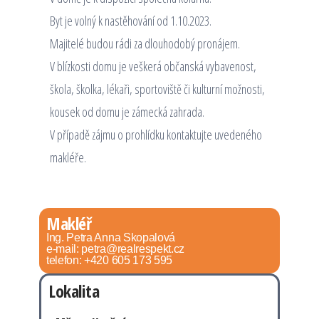
Byt je volný k nastěhování od 1.10.2023.
Majitelé budou rádi za dlouhodobý pronájem.
V blízkosti domu je veškerá občanská vybavenost,
škola, školka, lékaři, sportoviště či kulturní možnosti,
kousek od domu je zámecká zahrada.
V případě zájmu o prohlídku kontaktujte uvedeného
makléře.
Makléř
Ing. Petra Anna Skopalová
e-mail: petra@realrespekt.cz
telefon: +420 605 173 595
Lokalita