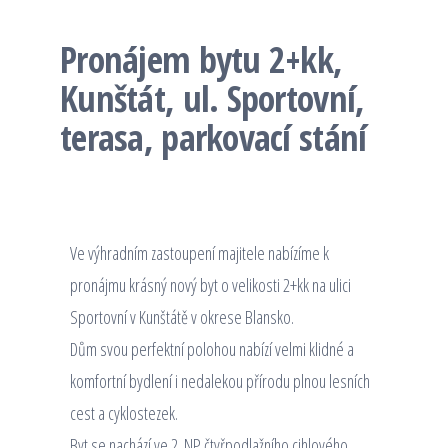
Pronájem bytu 2+kk,
Kunštát, ul. Sportovní,
terasa, parkovací stání
Ve výhradním zastoupení majitele nabízíme k
pronájmu krásný nový byt o velikosti 2+kk na ulici
Sportovní v Kunštátě v okrese Blansko.
Dům svou perfektní polohou nabízí velmi klidné a
komfortní bydlení i nedalekou přírodu plnou lesních
cest a cyklostezek.
Byt se nachází ve 2. NP čtyřpodlažního cihlového