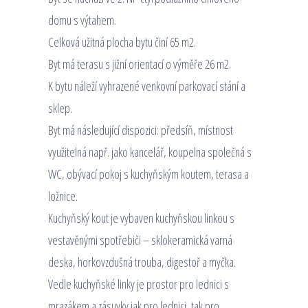
domu s výtahem.
Celková užitná plocha bytu činí 65 m2.
Byt má terasu s jižní orientací o výměře 26 m2.
K bytu náleží vyhrazené venkovní parkovací stání a
sklep.
Byt má následující dispozici: předsíň, místnost
využitelná např. jako kancelář, koupelna společná s
WC, obývací pokoj s kuchyňským koutem, terasa a
ložnice.
Kuchyňský kout je vybaven kuchyňskou linkou s
vestavěnými spotřebiči – sklokeramická varná
deska, horkovzdušná trouba, digestoř a myčka.
Vedle kuchyňské linky je prostor pro lednici s
mrazákem a zásuvky jak pro lednici, tak pro