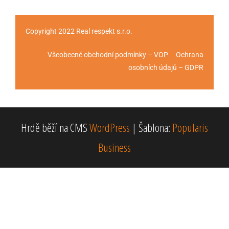
Copyright 2022 Real respekt s.r.o.
Všeobecné obchodní podmínky – VOP Ochrana
osobních údajů – GDPR
Hrdě běží na CMS
WordPress
|
Šablona:
Popularis
Business