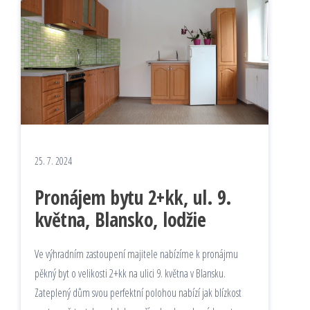
25. 7. 2024
Pronájem bytu 2+kk, ul. 9.
května, Blansko, lodžie
Ve výhradním zastoupení majitele nabízíme k pronájmu
pěkný byt o velikosti 2+kk na ulici 9. května v Blansku.
Zateplený dům svou perfektní polohou nabízí jak blízkost