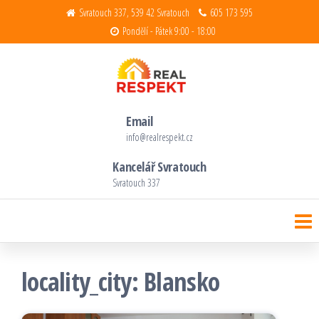
Přeskočit
Svratouch 337, 539 42 Svratouch
605 173 595
Pondělí - Pátek 9:00 - 18:00
na
obsah
Realitní kancelář Real Respekt s.r.o.
Děláme reality s respektem
Email
info@realrespekt.cz
Kancelář Svratouch
Svratouch 337
locality_city:
Blansko