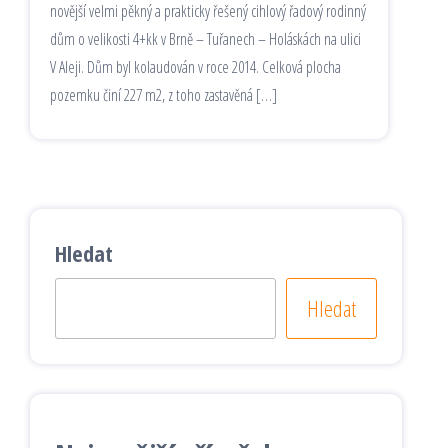
novější velmi pěkný a prakticky řešený cihlový řadový rodinný
dům o velikosti 4+kk v Brně – Tuřanech – Holáskách na ulici
V Aleji. Dům byl kolaudován v roce 2014. Celková plocha
pozemku činí 227 m2, z toho zastavěná […]
Hledat
Hledat