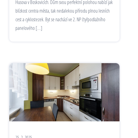
Husova v Boskovicích. Dům svou perfektní polohou nabízí jak
blízkost centra města, tak nedalekou přírodu plnou lesních
cest a cyklostezek. Byt se nachází ve 2. NP čtyřpodlažního
panelového […]
25. 2. 2025