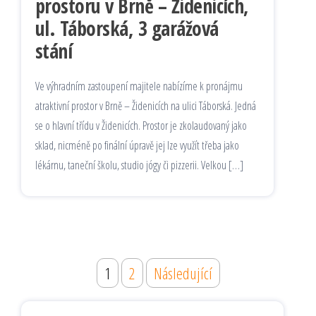
prostoru v Brně – Židenicích,
ul. Táborská, 3 garážová
stání
Ve výhradním zastoupení majitele nabízíme k pronájmu
atraktivní prostor v Brně – Židenicích na ulici Táborská. Jedná
se o hlavní třídu v Židenicích. Prostor je zkolaudovaný jako
sklad, nicméně po finální úpravě jej lze využít třeba jako
lékárnu, taneční školu, studio jógy či pizzerii. Velkou […]
Stránkování
1
2
Následující
příspěvků