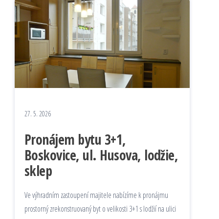
27. 5. 2026
Pronájem bytu 3+1,
Boskovice, ul. Husova, lodžie,
sklep
Ve výhradním zastoupení majitele nabízíme k pronájmu
prostorný zrekonstruovaný byt o velikosti 3+1 s lodžií na ulici