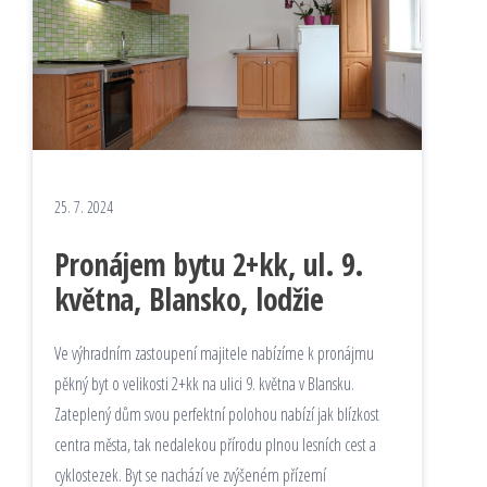
25. 7. 2024
Pronájem bytu 2+kk, ul. 9.
května, Blansko, lodžie
Ve výhradním zastoupení majitele nabízíme k pronájmu
pěkný byt o velikosti 2+kk na ulici 9. května v Blansku.
Zateplený dům svou perfektní polohou nabízí jak blízkost
centra města, tak nedalekou přírodu plnou lesních cest a
cyklostezek. Byt se nachází ve zvýšeném přízemí