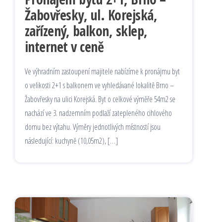
Žabovřesky, ul. Korejská,
zařízený, balkon, sklep,
internet v ceně
Ve výhradním zastoupení majitele nabízíme k pronájmu byt
o velikosti 2+1 s balkonem ve vyhledávané lokalitě Brno –
Žabovřesky na ulici Korejská. Byt o celkové výměře 54m2 se
nachází ve 3. nadzemním podlaží zatepleného cihlového
domu bez výtahu. Výměry jednotlivých místností jsou
následující: kuchyně (10,05m2), […]