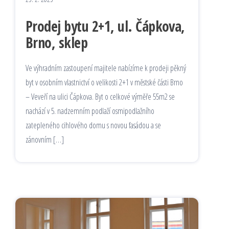
Prodej bytu 2+1, ul. Čápkova,
Brno, sklep
Ve výhradním zastoupení majitele nabízíme k prodeji pěkný
byt v osobním vlastnictví o velikosti 2+1 v městské části Brno
– Veveří na ulici Čápkova. Byt o celkové výměře 55m2 se
nachází v 5. nadzemním podlaží osmipodlažního
zatepleného cihlového domu s novou fasádou a se
zánovním […]