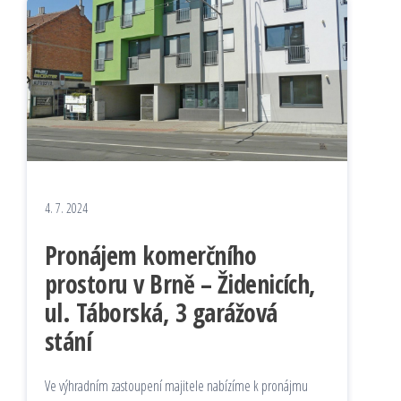
4. 7. 2024
Pronájem komerčního
prostoru v Brně – Židenicích,
ul. Táborská, 3 garážová
stání
Ve výhradním zastoupení majitele nabízíme k pronájmu