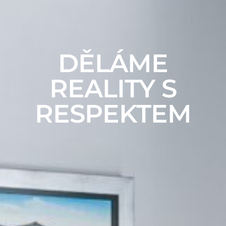
DĚLÁME
REALITY S
RESPEKTEM