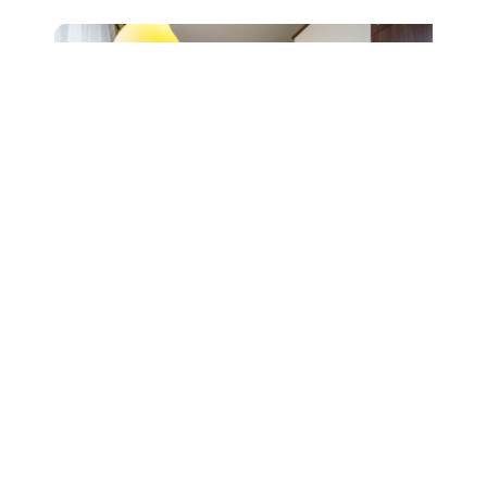
Prodej bytu 2+1, ul. Čápkova,
Brno, sklep
6 490 000 Kč
Detail